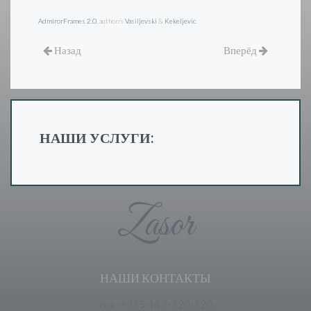
AdmirorFrames 2.0
, author/s
Vasiljevski
&
Kekeljevic
.
Назад
Вперёд
НАШИ УСЛУГИ:
Zasor
НАШИ КОНТАКТЫ
тел.: +375 44 7-720-720